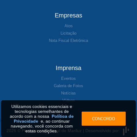
Empresas
Atos
Licitação
Nota Fiscal Eletrônica
Imprensa
Eventos
Galeria de Fotos
Notícias
Vídeos
Utilizamos cookies essenciais e
tecnologias semelhantes de
acordo com a nossa
Política de
CONCORDO
Privacidade
e, ao continuar
navegando, você concorda com
2026 © Prefeitura Municipal de Mariluz | Desenvolvido por:
estas condições.