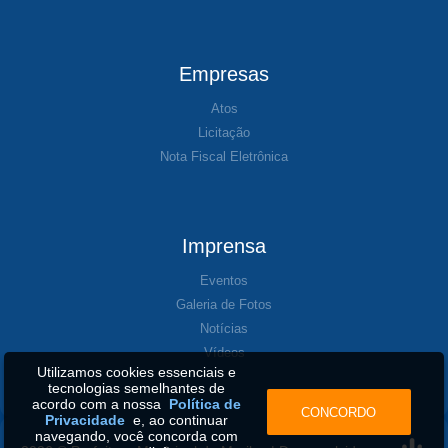
Empresas
Atos
Licitação
Nota Fiscal Eletrônica
Imprensa
Eventos
Galeria de Fotos
Notícias
Vídeos
Utilizamos cookies essenciais e
tecnologias semelhantes de
acordo com a nossa
Política de
CONCORDO
Privacidade
e, ao continuar
navegando, você concorda com