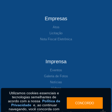
Empresas
Atos
Licitação
Nota Fiscal Eletrônica
Imprensa
Eventos
Galeria de Fotos
Notícias
Vídeos
Utilizamos cookies essenciais e
tecnologias semelhantes de
acordo com a nossa
Política de
CONCORDO
Privacidade
e, ao continuar
navegando, você concorda com