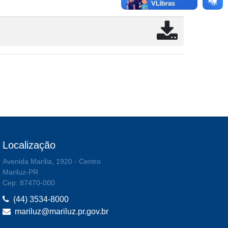
Localização
Avenida Marilia, 1920 - Centro
Mariluz-PR
Cep: 87470-000
(44) 3534-8000
mariluz@mariluz.pr.gov.br