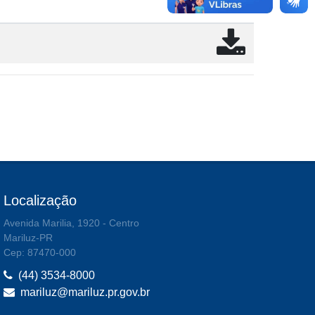
Localização
Avenida Marilia, 1920 - Centro
Mariluz-PR
Cep: 87470-000
(44) 3534-8000
mariluz@mariluz.pr.gov.br