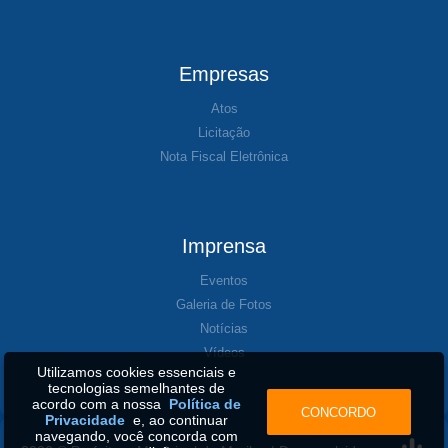
Empresas
Atos
Licitação
Nota Fiscal Eletrônica
Imprensa
Eventos
Galeria de Fotos
Notícias
Vídeos
Utilizamos cookies essenciais e
tecnologias semelhantes de
acordo com a nossa
Política de
CONCORDO
Privacidade
e, ao continuar
navegando, você concorda com