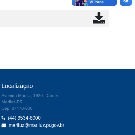
Localização
Avenida Marilia, 1920 - Centro
Mariluz-PR
Cep: 87470-000
(44) 3534-8000
mariluz@mariluz.pr.gov.br