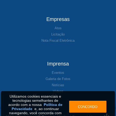
Empresas
Atos
Licitação
Nota Fiscal Eletrônica
Imprensa
Eventos
Galeria de Fotos
Notícias
Vídeos
Utilizamos cookies essenciais e
tecnologias semelhantes de
acordo com a nossa
Política de
CONCORDO
Privacidade
e, ao continuar
navegando, você concorda com