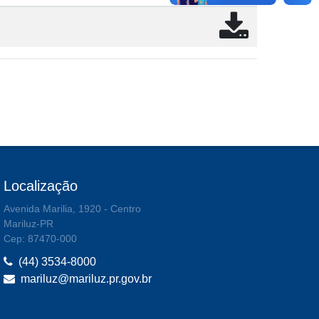
Localização
Avenida Marilia, 1920 - Centro
Mariluz-PR
Cep: 87470-000
(44) 3534-8000
mariluz@mariluz.pr.gov.br