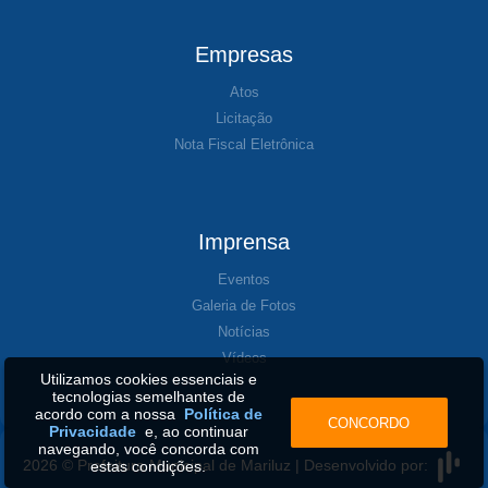
Empresas
Atos
Licitação
Nota Fiscal Eletrônica
Imprensa
Eventos
Galeria de Fotos
Notícias
Vídeos
Utilizamos cookies essenciais e
tecnologias semelhantes de
acordo com a nossa
Política de
CONCORDO
Privacidade
e, ao continuar
navegando, você concorda com
2026 © Prefeitura Municipal de Mariluz | Desenvolvido por:
estas condições.