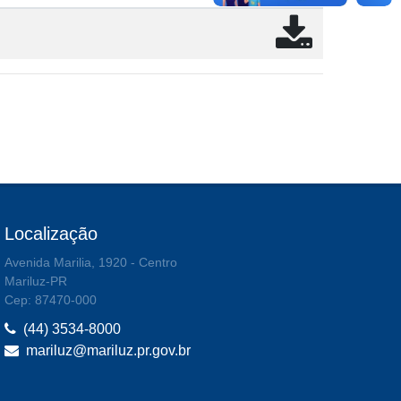
Localização
Avenida Marilia, 1920 - Centro
Mariluz-PR
Cep: 87470-000
(44) 3534-8000
mariluz@mariluz.pr.gov.br