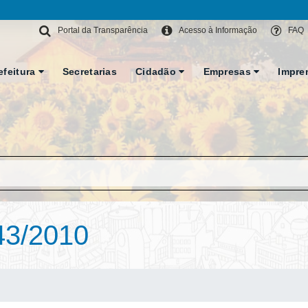
Portal da Transparência
Acesso à Informação
FAQ
efeitura
Secretarias
Cidadão
Empresas
Impre
43/2010