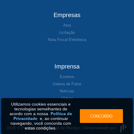
Empresas
Atos
Licitação
Nota Fiscal Eletrônica
Imprensa
Eventos
Galeria de Fotos
Notícias
Vídeos
Utilizamos cookies essenciais e
tecnologias semelhantes de
acordo com a nossa
Política de
CONCORDO
Privacidade
e, ao continuar
navegando, você concorda com
2026 © Prefeitura Municipal de Mariluz | Desenvolvido por:
estas condições.