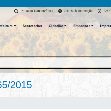
Portal da Transparência
Acesso à Informação
FAQ
efeitura
Secretarias
Cidadão
Empresas
Impre
65/2015