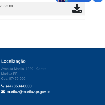
20 23:00
Localização
Avenida Marilia, 1920 - Centro
Mariluz-PR
Cep: 87470-000
(44) 3534-8000
mariluz@mariluz.pr.gov.br