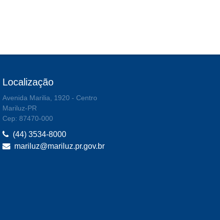
Localização
Avenida Marilia, 1920 - Centro
Mariluz-PR
Cep: 87470-000
(44) 3534-8000
mariluz@mariluz.pr.gov.br