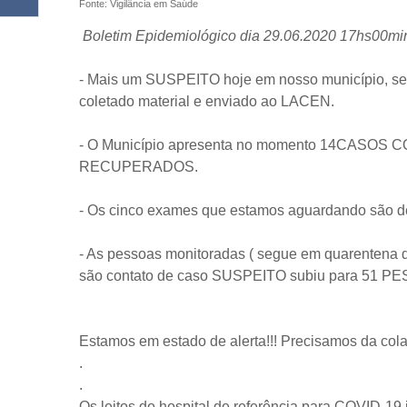
Fonte: Vigilância em Saúde
Boletim Epidemiológico dia 29.06.2020 17hs00mi
- Mais um SUSPEITO hoje em nosso município, sex
coletado material e enviado ao LACEN.
- O Município apresenta no momento 14CASOS 
RECUPERADOS.
- Os cinco exames que estamos aguardando são d
- As pessoas monitoradas ( segue em quarentena do
são contato de caso SUSPEITO subiu para 51 P
Estamos em estado de alerta!!! Precisamos da cola
.
.
Os leitos do hospital de referência para COVID-19 