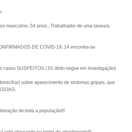
n.
o masculino, 54 anos., Trabalhador de uma lavoura,
CONFIRMADOS DE COVID-19, 14 encontra-se
e casos SUSPEITOS ( 01 óbito segue em investigação)
micíliar) sobre aparecimento de sintomas gripais, que
ESSOAS.
boração de toda a população!!!
já está chegando no limite de atendimento!!!