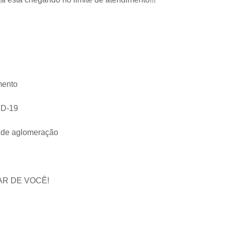
mento
ID-19
is de aglomeração
AR DE VOCÊ!