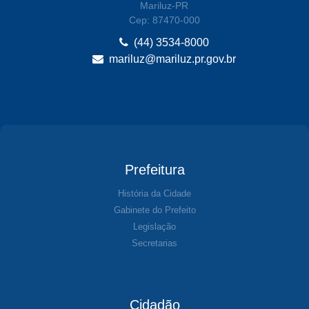
Mariluz-PR
Cep: 87470-000
(44) 3534-8000
mariluz@mariluz.pr.gov.br
Prefeitura
História da Cidade
Gabinete do Prefeito
Legislação
Secretarias
Cidadão