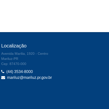
Localização
Avenida Marilia, 1920 - Centro
Mariluz-PR
Cep: 87470-000
(44) 3534-8000
mariluz@mariluz.pr.gov.br