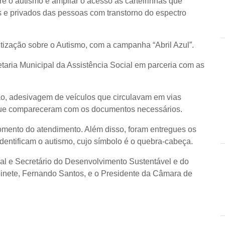
re o autismo e ampliar o acesso às carteirinhas que
s e privados das pessoas com transtorno do espectro
ntização sobre o Autismo, com a campanha “Abril Azul”.
taria Municipal da Assistência Social em parceria com as
, adesivagem de veículos que circulavam em vias
 que compareceram com os documentos necessários.
omento do atendimento. Além disso, foram entregues os
identificam o autismo, cujo símbolo é o quebra-cabeça.
l e Secretário do Desenvolvimento Sustentável e do
inete, Fernando Santos, e o Presidente da Câmara de