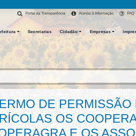
Portal da Transparência
Acesso à Informação
FAQ
efeitura
Secretarias
Cidadão
Empresas
Impre
TERMO DE PERMISSÃO 
RÍCOLAS OS COOPER
OPERAGRA E OS ASS