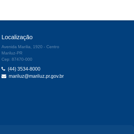
Localização
Avenida Marilia, 1920 - Centro
Mariluz-PR
Cep: 87470-000
(44) 3534-8000
mariluz@mariluz.pr.gov.br