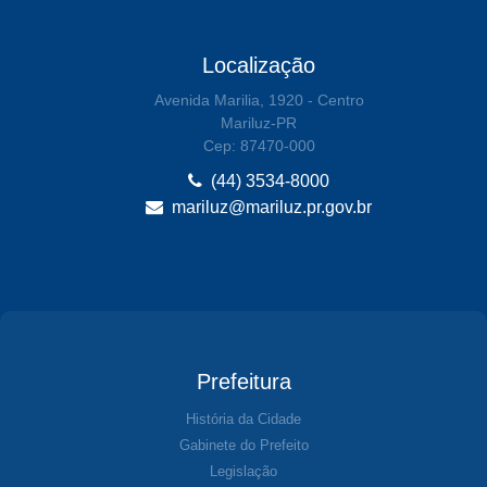
Localização
Avenida Marilia, 1920 - Centro
Mariluz-PR
Cep: 87470-000
(44) 3534-8000
mariluz@mariluz.pr.gov.br
Prefeitura
História da Cidade
Gabinete do Prefeito
Legislação