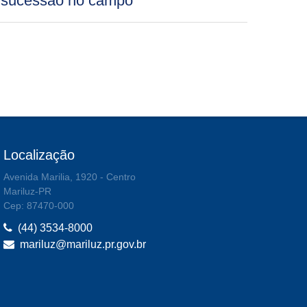
sucessão no campo
Localização
Avenida Marilia, 1920 - Centro
Mariluz-PR
Cep: 87470-000
(44) 3534-8000
mariluz@mariluz.pr.gov.br