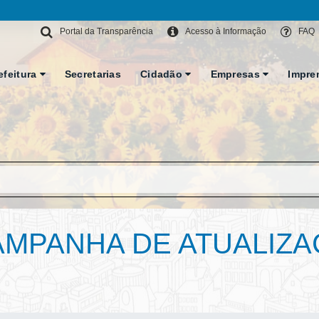
Portal da Transparência
Acesso à Informação
FAQ
efeitura
Secretarias
Cidadão
Empresas
Impre
AMPANHA DE ATUALIZ