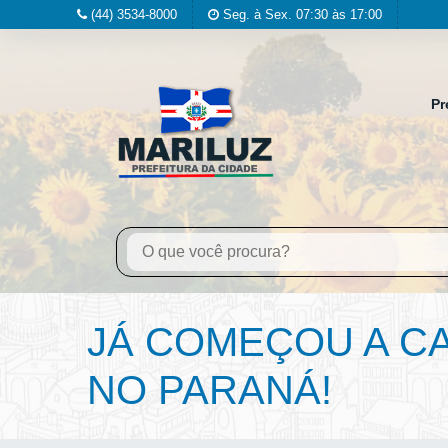
(44) 3534-8000
Seg. à Sex. 07:30 às 17:00
Pr
JÁ COMEÇOU A C
NO PARANÁ!