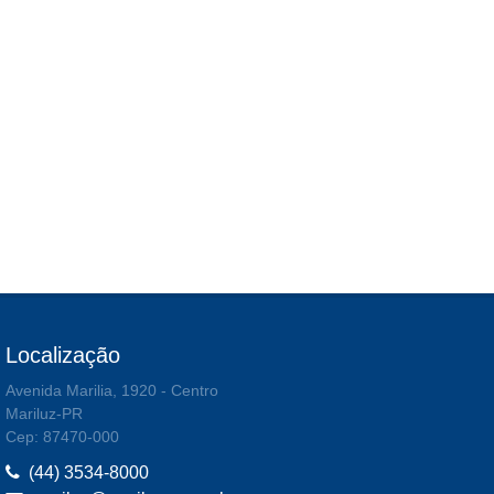
Localização
Avenida Marilia, 1920 - Centro
Mariluz-PR
Cep: 87470-000
(44) 3534-8000