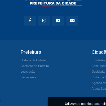
Prefeitura
Cidad
História da Cidade
Entidades
Gabinete do Prefeito
Concurso
Legislação
Ouvidoria
Secretarias
Portal da 
Agenda de
Arena Esp
Utilizamos cookies essenc