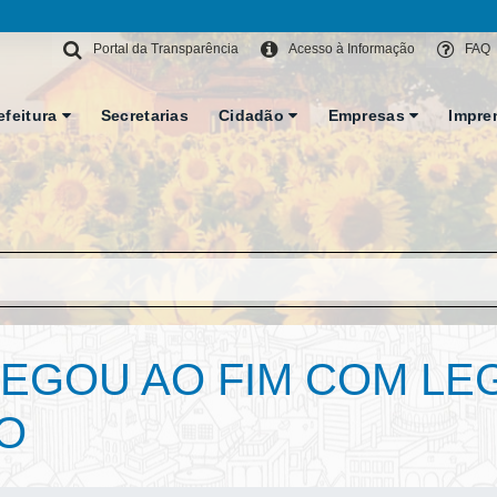
Portal da Transparência
Acesso à Informação
FAQ
efeitura
Secretarias
Cidadão
Empresas
Impre
HEGOU AO FIM COM LE
O