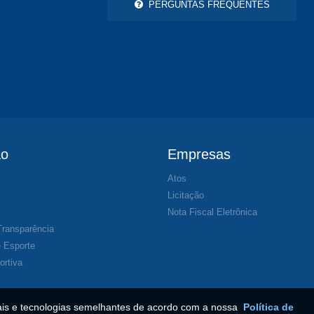
PERGUNTAS FREQUENTES
ão
Empresas
Atos
s
Licitação
Nota Fiscal Eletrônica
Transparência
 Esporte
ortiva
iais e tecnologias semelhantes de acordo com a nossa
Política de