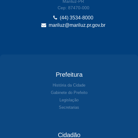
Mariluz-PR
Cep: 87470-000
(44) 3534-8000
mariluz@mariluz.pr.gov.br
Prefeitura
História da Cidade
Gabinete do Prefeito
Legislação
Secretarias
Cidadão