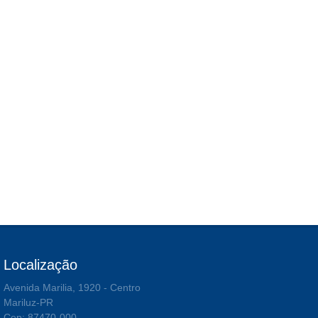
Localização
Avenida Marilia, 1920 - Centro
Mariluz-PR
Cep: 87470-000