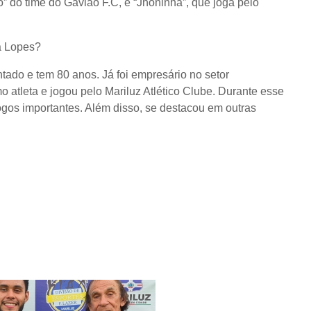
” do time do Gavião F.C, e “Jhoninha”, que joga pelo
a Lopes?
tado e tem 80 anos. Já foi empresário no setor
 atleta e jogou pelo Mariluz Atlético Clube. Durante esse
gos importantes. Além disso, se destacou em outras