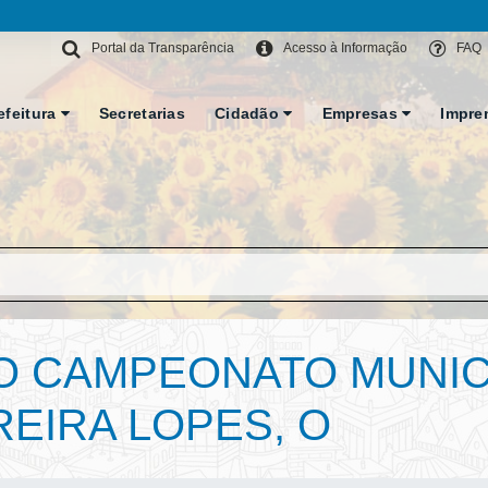
Portal da Transparência
Acesso à Informação
FAQ
efeitura
Secretarias
Cidadão
Empresas
Impre
O CAMPEONATO MUNIC
REIRA LOPES, O