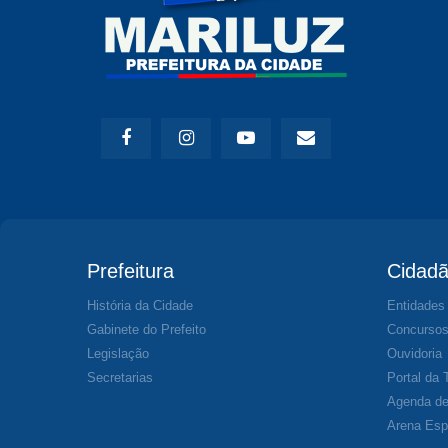
Prefeitura
Cidad
História da Cidade
Entidades
Gabinete do Prefeito
Concurso
Legislação
Ouvidoria
Secretarias
Portal da 
Agenda de
Arena Esp