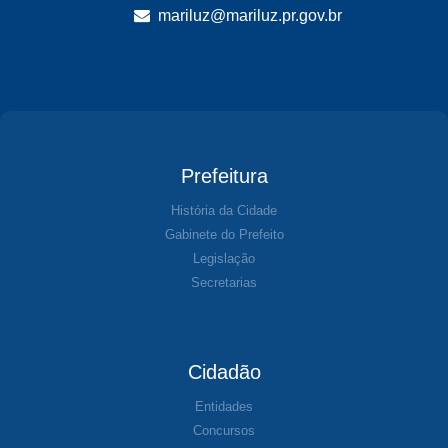
mariluz@mariluz.pr.gov.br
Prefeitura
História da Cidade
Gabinete do Prefeito
Legislação
Secretarias
Cidadão
Entidades
Concursos