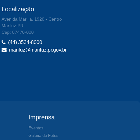
Localização
Avenida Marilia, 1920 - Centro
Mariluz-PR
Cep: 87470-000
(44) 3534-8000
mariluz@mariluz.pr.gov.br
Imprensa
Eventos
Galeria de Fotos