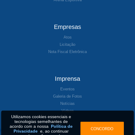
Empresas
Atos
Licitação
Nota Fiscal Eletrônica
Imprensa
Eventos
Galeria de Fotos
Notícias
Vídeos
Utilizamos cookies essenciais e
tecnologias semelhantes de
acordo com a nossa
Política de
CONCORDO
Privacidade
e, ao continuar