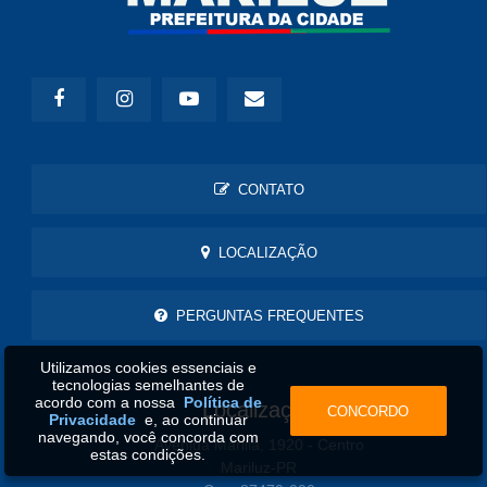
CONTATO
LOCALIZAÇÃO
PERGUNTAS FREQUENTES
Utilizamos cookies essenciais e
tecnologias semelhantes de
acordo com a nossa
Política de
Localização
CONCORDO
Privacidade
e, ao continuar
navegando, você concorda com
Avenida Marilia, 1920 - Centro
estas condições.
Mariluz-PR