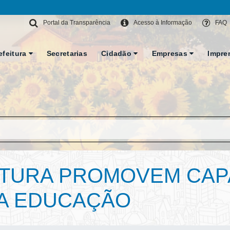
Portal da Transparência
Acesso à Informação
FAQ
efeitura
Secretarias
Cidadão
Empresas
Impre
EITURA PROMOVEM CAP
DA EDUCAÇÃO