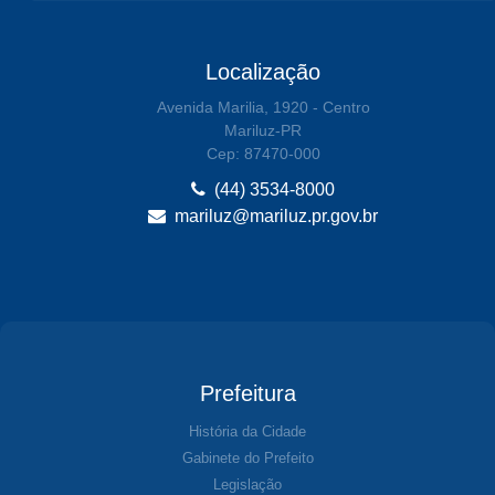
Localização
Avenida Marilia, 1920 - Centro
Mariluz-PR
Cep: 87470-000
(44) 3534-8000
mariluz@mariluz.pr.gov.br
Prefeitura
História da Cidade
Gabinete do Prefeito
Legislação