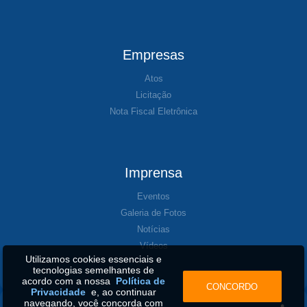
Empresas
Atos
Licitação
Nota Fiscal Eletrônica
Imprensa
Eventos
Galeria de Fotos
Notícias
Vídeos
Utilizamos cookies essenciais e
tecnologias semelhantes de
acordo com a nossa
Política de
CONCORDO
Privacidade
e, ao continuar
navegando, você concorda com