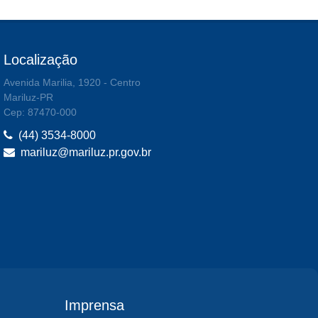
Localização
Avenida Marilia, 1920 - Centro
Mariluz-PR
Cep: 87470-000
(44) 3534-8000
mariluz@mariluz.pr.gov.br
Imprensa