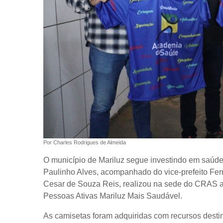
Por Charles Rodrigues de Almeida
O município de Mariluz segue investindo em saúde e
Paulinho Alves, acompanhado do vice-prefeito Fer
Cesar de Souza Reis, realizou na sede do CRAS a 
Pessoas Ativas Mariluz Mais Saudável.
As camisetas foram adquiridas com recursos desti