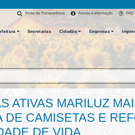
Portal da Transparência
Acesso à Informação
FAQ
efeitura
Secretarias
Cidadão
Empresas
Impre
 ATIVAS MARILUZ MA
 DE CAMISETAS E REF
DADE DE VIDA