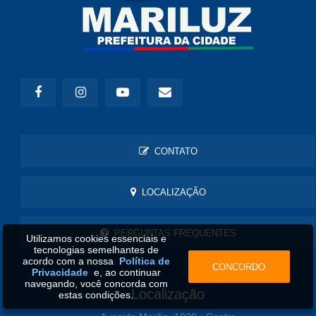
CONTATO
LOCALIZAÇÃO
PERGUNTAS FREQUENTES
Utilizamos cookies essenciais e
tecnologias semelhantes de
acordo com a nossa
Política de
CONCORDO
Privacidade
e, ao continuar
navegando, você concorda com
Localização
estas condições.