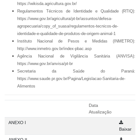
https://wikisda.agricultura.gov.br/
Regulamentos Técnicos de Identidade e Qualidade (RTIQ):
https://www.gov.br/agricultura/pt-br/assuntos/defesa-
agropecuaria/copy_of_suasa/regulamentos-tecnicos-de-
identidade-e-qualidade-de-produtos-de-origem-animal-1
Instituto Nacional de Pesos e Medidas (INMETRO):
http://www.inmetro.gov.br/index-pbac.asp
Agência Nacional de Vigilância Sanitária (ANVISA):
https://www.gov.br/anvisa/pt-br
Secretaria da Saúde do Paraná:
https://www.saude.pr.gov.br/Pagina/Legislacao-Sanitaria-de-
Alimentos
Data
Atualização
ANEXO I
Baixar
ANEXO II