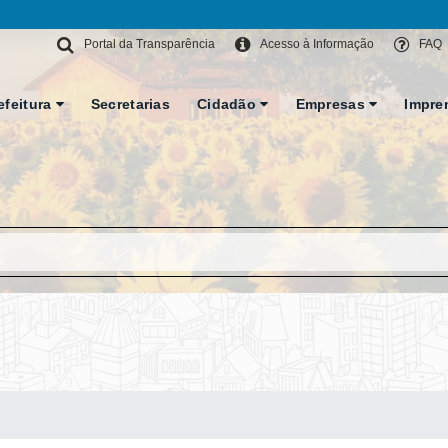
Portal da Transparência
Acesso à Informação
FAQ
efeitura
Secretarias
Cidadão
Empresas
Impre