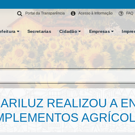
Portal da Transparência
Acesso à Informação
FAQ
efeitura
Secretarias
Cidadão
Empresas
Impre
ARILUZ REALIZOU A E
IMPLEMENTOS AGRÍCO