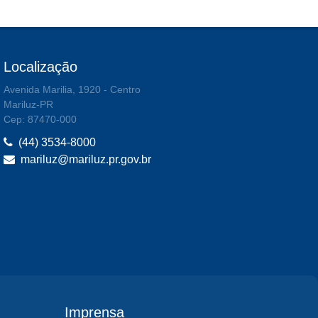
Localização
Avenida Marilia, 1920 - Centro
Mariluz-PR
Cep: 87470-000
(44) 3534-8000
mariluz@mariluz.pr.gov.br
Imprensa