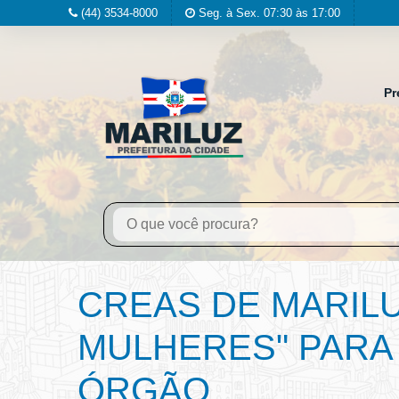
(44) 3534-8000
Seg. à Sex. 07:30 às 17:00
Pr
CREAS DE MARIL
MULHERES" PARA
ÓRGÃO