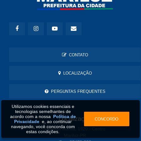
CONTATO
LOCALIZAÇÃO
PERGUNTAS FREQUENTES
Utilizamos cookies essenciais e
tecnologias semelhantes de
acordo com a nossa
Política de
Localização
CONCORDO
Privacidade
e, ao continuar
navegando, você concorda com
Avenida Marilia, 1920 - Centro
estas condições.
Mariluz-PR