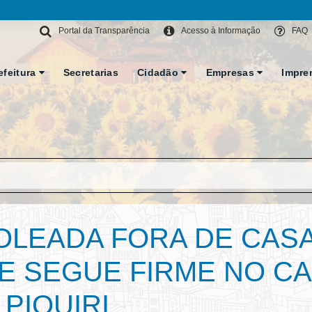
Portal da Transparência
Acesso à Informação
FAQ
efeitura
Secretarias
Cidadão
Empresas
Impre
OLEADA FORA DE CAS
 E SEGUE FIRME NO 
PIQUIRI