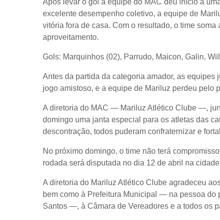
Após levar o gol a equipe do MAC deu início a um
excelente desempenho coletivo, a equipe de Maril
vitória fora de casa. Com o resultado, o time so
aproveitamento.
Gols: Marquinhos (02), Parrudo, Maicon, Galin, Wil
Antes da partida da categoria amador, as equipes 
jogo amistoso, e a equipe de Mariluz perdeu pelo p
A diretoria do
MAC
— Mariluz Atlético Clube —, ju
domingo uma janta especial para os atletas das ca
descontração, todos puderam confraternizar e forta
No próximo domingo, o time não terá compromisso
rodada será disputada no dia 12 de abril na cidade
A diretoria do Mariluz Atlético Clube agradeceu a
bem como à Prefeitura Municipal — na pessoa do pr
Santos —, à Câmara de Vereadores e a todos os pa