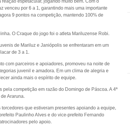
a reação espetacular, jogando muito bem. Com o
uz venceu por 6 a 1, garantindo mais uma importante
ma agora 9 pontos na competição, mantendo 100% de
linha. O Craque do jogo foi o atleta Mariluzense Robi.
juvenis de Mariluz e Janiópolis se enfrentaram em um
lacar de 3 a 1.
nto com parceiros e apoiadores, promoveu na noite de
tegorias juvenil e amadora. Em um clima de alegria e
lecer ainda mais o espírito de equipe.
s pela competição em razão do Domingo de Páscoa. A 4ª
 de Araruna.
os torcedores que estiveram presentes apoiando a equipe,
efeito Paulinho Alves e do vice-prefeito Fernando
trocinadores pelo apoio.