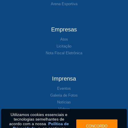
Arena Esportiva
Empresas
Atos
Licitação
Nota Fiscal Eletrônica
Imprensa
Eventos
Galeria de Fotos
Notícias
Vídeos
Utilizamos cookies essenciais e
tecnologias semelhantes de
acordo com a nossa
Política de
CONCORDO