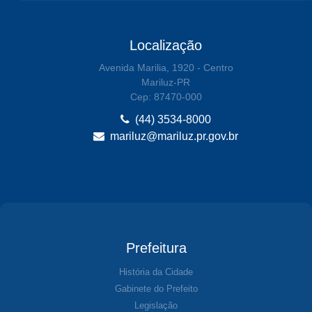
Localização
Avenida Marilia, 1920 - Centro
Mariluz-PR
Cep: 87470-000
(44) 3534-8000
mariluz@mariluz.pr.gov.br
Prefeitura
História da Cidade
Gabinete do Prefeito
Legislação