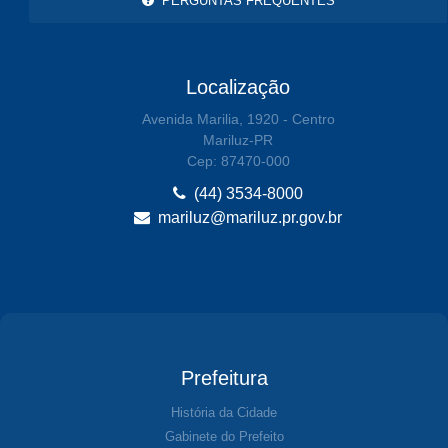
PERGUNTAS FREQUENTES
Localização
Avenida Marilia, 1920 - Centro
Mariluz-PR
Cep: 87470-000
(44) 3534-8000
mariluz@mariluz.pr.gov.br
Prefeitura
História da Cidade
Gabinete do Prefeito