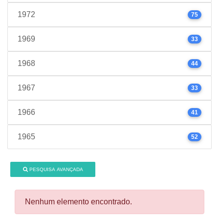
1972
75
1969
33
1968
44
1967
33
1966
41
1965
52
PESQUISA AVANÇADA
Nenhum elemento encontrado.