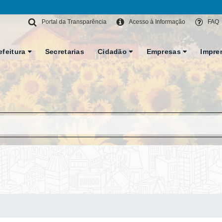
Portal da Transparência
Acesso à Informação
FAQ
efeitura
Secretarias
Cidadão
Empresas
Impre