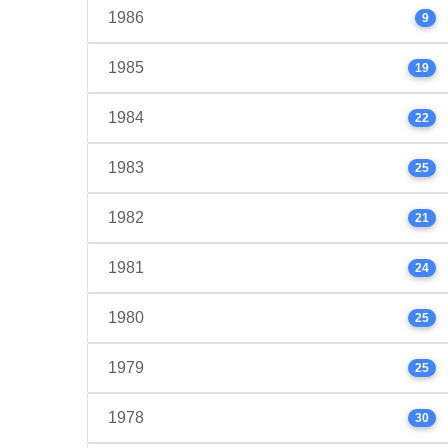
1986
9
1985
19
1984
22
1983
25
1982
21
1981
24
1980
25
1979
25
1978
30