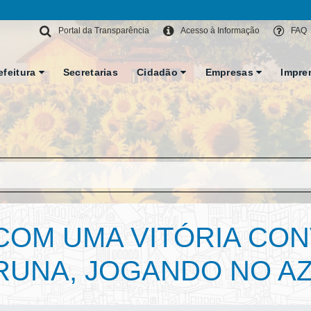
Portal da Transparência
Acesso à Informação
FAQ
efeitura
Secretarias
Cidadão
Empresas
Impre
COM UMA VITÓRIA CO
RUNA, JOGANDO NO AZ