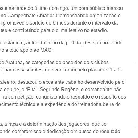
oeste na tarde do último domingo, um bom público marcou
MAC no Campeonato Amador. Demonstrando organização e
 promoveu o sorteio de brindes durante o intervalo da
es e contribuindo para o clima festivo no estádio.
 estádio e, antes do início da partida, desejou boa sorte
nho e total apoio ao MAC.
de Araruna, as categorias de base dos dois clubes
 para os visitantes, que venceram pelo placar de 1 a 0.
leeiro, destacou o excelente trabalho desenvolvido pelo
da equipe, o “Pita”. Segundo Rogério, o comandante não
e na competição, conquistando o respaldo e o respeito dos
ecimento técnico e a experiência do treinador à beira do
a, a raça e a determinação dos jogadores, que se
ando compromisso e dedicação em busca do resultado