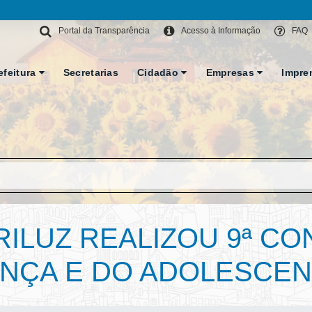
Portal da Transparência
Acesso à Informação
FAQ
efeitura
Secretarias
Cidadão
Empresas
Impre
RILUZ REALIZOU 9ª C
ANÇA E DO ADOLESCE