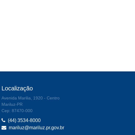
Localização
Avenida Marilia, 1920 - Centro
Mariluz-PR
Cep: 87470-000
(44) 3534-8000
mariluz@mariluz.pr.gov.br