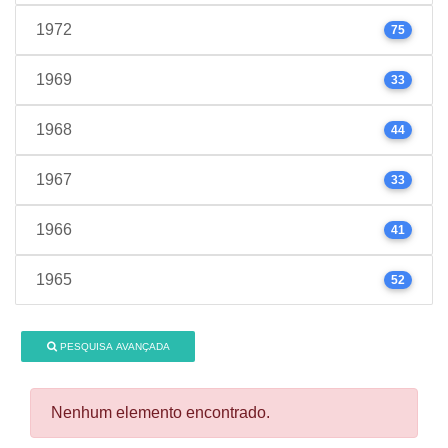
1972
75
1969
33
1968
44
1967
33
1966
41
1965
52
PESQUISA AVANÇADA
Nenhum elemento encontrado.