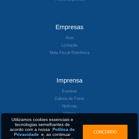
Empresas
Atos
Licitação
Nota Fiscal Eletrônica
Imprensa
Eventos
Galeria de Fotos
Notícias
Vídeos
Utilizamos cookies essenciais e
tecnologias semelhantes de
acordo com a nossa
Política de
CONCORDO
Privacidade
e, ao continuar