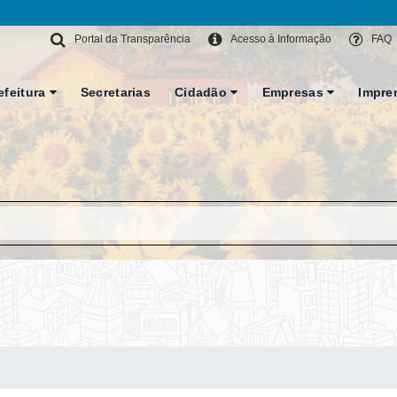
Portal da Transparência
Acesso à Informação
FAQ
efeitura
Secretarias
Cidadão
Empresas
Impre