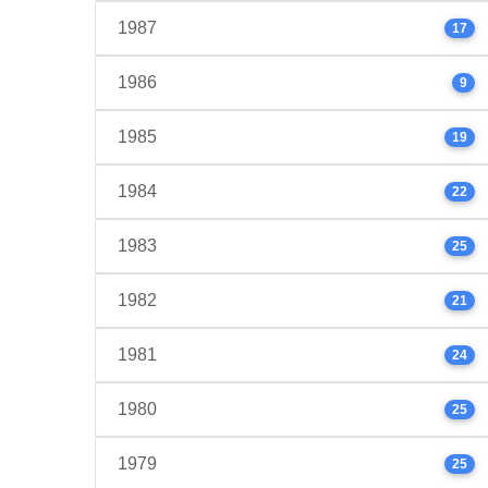
1987
17
1986
9
1985
19
1984
22
1983
25
1982
21
1981
24
1980
25
1979
25