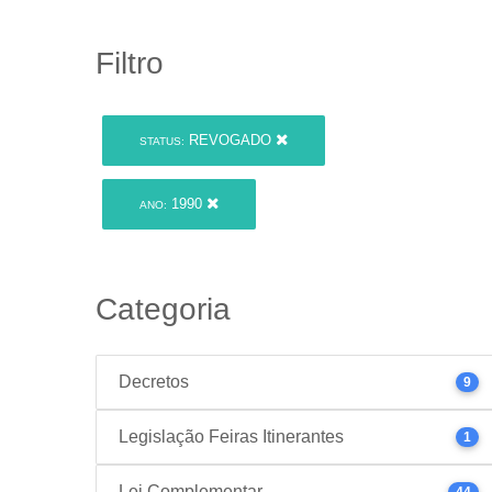
Filtro
REVOGADO
STATUS:
1990
ANO:
Categoria
Decretos
9
Legislação Feiras Itinerantes
1
Lei Complementar
44