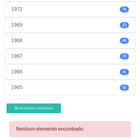
1972
75
1969
33
1968
44
1967
33
1966
41
1965
52
PESQUISA AVANÇADA
Nenhum elemento encontrado.