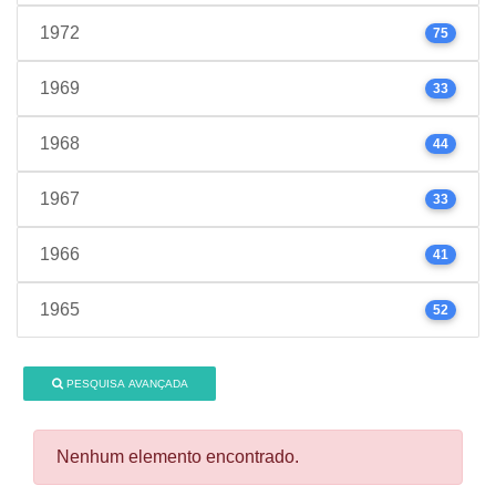
1972
75
1969
33
1968
44
1967
33
1966
41
1965
52
PESQUISA AVANÇADA
Nenhum elemento encontrado.